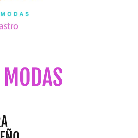
E MODAS
RA
SEÑO